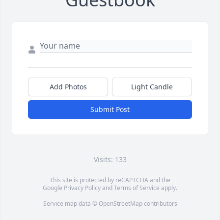
Add Photos
Light Candle
Submit Post
Visits: 133
This site is protected by reCAPTCHA and the
Google
Privacy Policy
and
Terms of Service
apply.
Service map data ©
OpenStreetMap
contributors