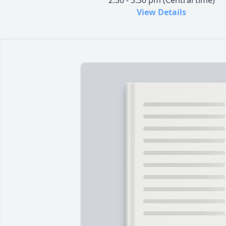
2:30 - 3:30 pm (Central time)
View Details