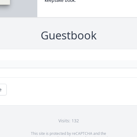
keepsake book.
Guestbook
e
Visits: 132
This site is protected by reCAPTCHA and the