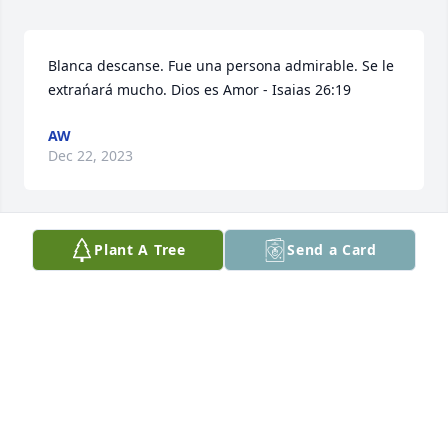
Blanca descanse. Fue una persona admirable. Se le 
extrańará mucho. Dios es Amor - Isaias 26:19
AW
Dec 22, 2023
Plant A Tree
Send a Card
De Parte de Esteban y Magaly Garza 
que Dios la tenga en la Gloria QDEP 
🙏
ESTEBAN GARZA
Dec 18, 2023