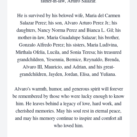
father-in-law, Arturo Salazar.
He is survived by his beloved wife, Maria del Carmen
Salazar Perez; his son, Alvaro Arturo Perez Jr.; his
daughters, Nancy Norma Perez and Bianca L. Gil; his
mother-in-law, Maria Guadalupe Salazar; his brother,
Gonzalo Alfredo Perez; his sisters, Maria Ludivina,
Mirthala Ofelia, Lucila, and Sonia Teresa; his treasured
grandchildren, Yesennia, Bernice, Reynaldo, Brenda,
Alvaro III, Mauricio, and Adrian, and his great-
grandchildren, Jayden, Jordan, Elisa, and Yuliana.
Alvaro’s warmth, humor, and generous spirit will forever
be remembered by those who were lucky enough to know
him. He leaves behind a legacy of love, hard work, and
cherished memories. May his soul rest in eternal peace,
and may his memory continue to inspire and comfort all
who loved him.