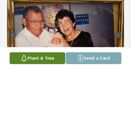
Plant A Tree
Send a Card
Voy a extrañar mi Ama, siempre voy a tener ella en 
mi corazón. When we would take care of her, she 
would sleep with me in my room and sometimes we 
would just stay up late watching movies. I 
remember a movie that she enjoyed watching was 
the Lorax and the thing that always caught her eye 
was the Lorax because of his mustache. She would 